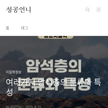
본문 바로가기
성공언니
홈
태그
지질학정보
여러가지 암석층의 분류와 특
성
by 성공언니
2023. 4. 11.