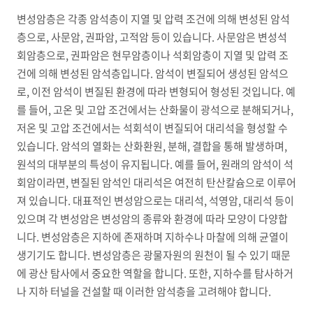
변성암층은 각종 암석층이 지열 및 압력 조건에 의해 변성된 암석
층으로, 사문암, 권파암, 고적암 등이 있습니다. 사문암은 변성석
회암층으로, 권파암은 현무암층이나 석회암층이 지열 및 압력 조
건에 의해 변성된 암석층입니다. 암석이 변질되어 생성된 암석으
로, 이전 암석이 변질된 환경에 따라 변형되어 형성된 것입니다. 예
를 들어, 고온 및 고압 조건에서는 산화물이 광석으로 분해되거나,
저온 및 고압 조건에서는 석회석이 변질되어 대리석을 형성할 수
있습니다. 암석의 열화는 산화환원, 분해, 결합을 통해 발생하며,
원석의 대부분의 특성이 유지됩니다. 예를 들어, 원래의 암석이 석
회암이라면, 변질된 암석인 대리석은 여전히 탄산칼슘으로 이루어
져 있습니다. 대표적인 변성암으로는 대리석, 석영암, 대리석 등이
있으며 각 변성암은 변성암의 종류와 환경에 따라 모양이 다양합
니다. 변성암층은 지하에 존재하며 지하수나 마찰에 의해 균열이
생기기도 합니다. 변성암층은 광물자원의 원천이 될 수 있기 때문
에 광산 탐사에서 중요한 역할을 합니다. 또한, 지하수를 탐사하거
나 지하 터널을 건설할 때 이러한 암석층을 고려해야 합니다.