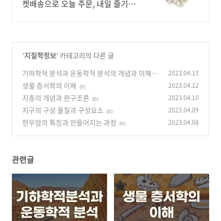
켓배송으로 오늘 주문, 내일 즐기세
요! 물고기 다칠 걱정 없는 인조 산
호. 인조 아닌 듯 아름답게 어항 장
식!
'
지질학정보
' 카테고리의 다른 글
기하학적 분석과 운동학적 분석의 개념과 이해
2023.04.13
생물 층서학의 이해
2023.04.12
(0)
(0)
지층의 개념과 판구조론
2023.04.10
(0)
지구의 구성 물질과 구성요소
2023.04.09
(0)
현무암의 특징과 만들어지는 과정
2023.04.08
(0)
관련글