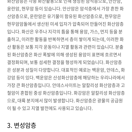
화산암층은 각종 화산활동으로 인해 생성된 암석층으로, 안산암,
윤란암, 현무암 등이 있습니다. 안산암은 암석층에서 가장 흔한 화
산암층으로, 운란암은 유기물이 함유된 화산암층으로, 현무암은
현무암암돌에서 생산된 미세 입자가 압축되어 만들어진 화산암층
입니다. 화산은 우주나 지각의 틈을 통해 용암, 가스, 먼지 등을 분
출하고, 이러한 활동을 반복하면서 층이 쌓이게 되는데, 이러한 화
산 활동은 보통 지각 운동이나 지열 활동과 관련이 있습니다. 분출
된 화산암층은 화산 폭발에 의해 생성된 용암이 표면에 흐르면서
결정화되며, 보통 섬세한 결정을 형성하게 되었습니다. 화산암층
은 성분과 성질이 다양합니다. 대표적인 예로는 백운암, 안데스, 화
강암 등이 있다. 백운암은 산성화산암층에 해당하는 우리나라에서
가장 큰 화산암층입니다. 안데스사이트는 알칼리성 화산암층과 고
철암이 혼합된 중성 화산암층입니다. 화강암은 알칼리성 화산암층
으로, 대륙 분지에서 많이 발생합니다. 화산암층은 광물의 공급원
이 될 수 있고 지열 발전에도 사용되고 있습니다.
3. 변성암층