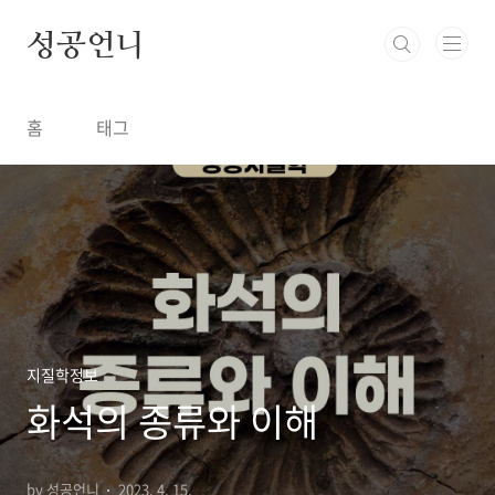
본문 바로가기
성공언니
홈
태그
지질학정보
화석의 종류와 이해
by 성공언니
2023. 4. 15.