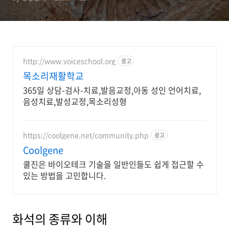
http://www.voiceschool.org
광고
목소리재활학교
365일 상담-검사-치료,발음교정,아동 성인 언어치료,
음성치료,발성교정,목소리성형
https://coolgene.net/community.php
광고
Coolgene
쿨진은 바이오테크 기술을 일반인들도 쉽게 접근할 수
있는 방법을 고민합니다.
화석의 종류와 이해