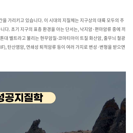
 기간을 가리키고 있습니다. 이 시대의 지질체는 지구상의 대륙 모두의 주
니다. 초기 지구의 표층 환경을 아는 단서는, 낙지암·편마암류 중에 끼
스톤대 벨트라고 불리는 현무암질-코마티아이 트질 화산암, 줄무늬 철광
tion = BIF), 탄산염암, 연쇄성 퇴적암류 등이 여러 가지로 변성·변형을 받으면