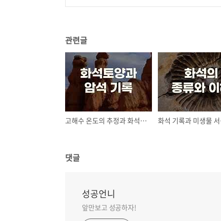
관련글
고해수 온도의 추정과 화석토양과 암석 기록
화석 기록과 미생물 
댓글
성공언니
앞만보고 성공하자!