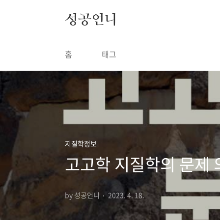
본문 바로가기
성공언니
홈
태그
지질학정보
고고학 지질학의 문제 
by 성공언니
2023. 4. 18.